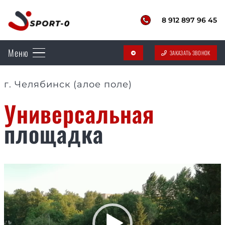
8 912 897 96 45
Меню
ЗАКАЗАТЬ ЗВОНОК
telegram
г. Челябинск (алое поле)
Универсальная
площадка
Видеоплеер