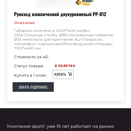
Рукоход классический двухуровневый РР-012
Описание
Габариты комплекса: 4100*1400 мм;Вес:
210кг;Опорные столбы: Ø89 мм;Навесные элементы:
Ø33 мм;Хомуты для крепления: 8шт;Покраска::
полимерно-порошковая;Рекомендуемая площадь:
7100*4400 мм.
Стоимость за м2:
в наличии
Статус товара:
КУПИТЬ
Купить в 1 клик:
УЗНАТЬ ПОДРОБНЕЕ
Компания sport1 уже 10 лет работает на рынке