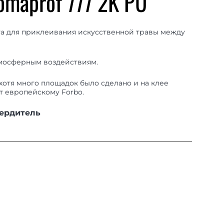
maprof 777 2K PU
а для приклеивания искусственной травы между
тмосферным воздействиям.
 хотя много площадок было сделано и на клее
ет европейскому Forbo.
твердитель