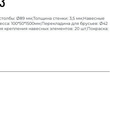
3
 столбы: Ø89 мм;Толщина стенки: 3,5 мм;Навесные
есса: 100*50*1500мм;Перекладина для брусьев: Ø42
ля крепления навесных элементов: 20 шт;Покраска: