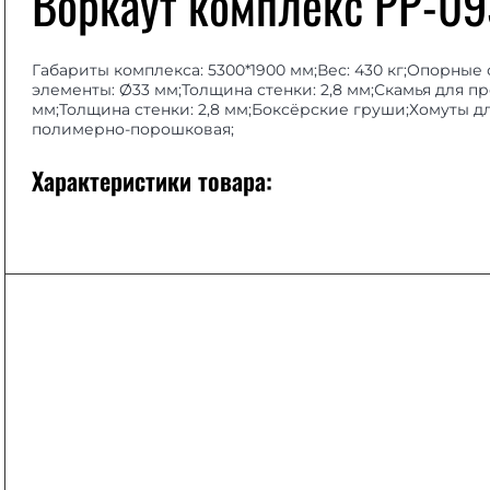
Воркаут комплекс РР-09
Габариты комплекса: 5300*1900 мм;Вес: 430 кг;Опорные
элементы: Ø33 мм;Толщина стенки: 2,8 мм;Скамья для пр
мм;Толщина стенки: 2,8 мм;Боксёрские груши;Хомуты д
полимерно-порошковая;
Характеристики товара: