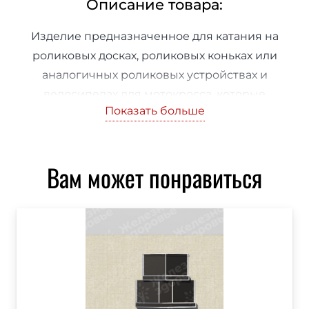
Описание товара:
Изделие предназначенное для катания на
роликовых досках, роликовых коньках или
аналогичных роликовых устройствах и
велосипедах для мотокросса, которые
Показать больше
пользователи применяют по своему
усмотрению и правилам.
(3750х7320х1500/2000)
Вам может понравиться
Описание
Изделие предназначенное для катания на
роликовых досках, роликовых коньках или
аналогичных роликовых устройствах и
велосипедах для мотокросса, которые
пользователи применяют по своему