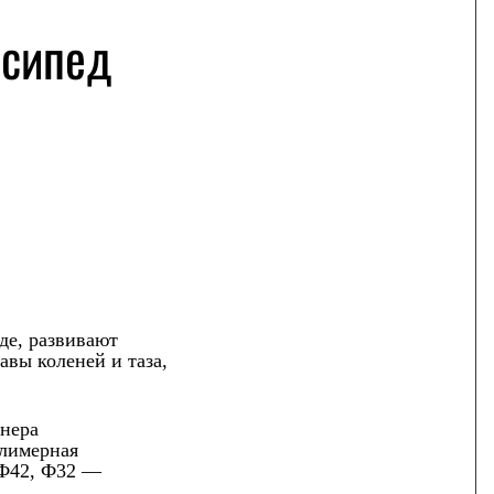
осипед
де, развивают
вы коленей и таза,
нера
олимерная
 Ф42, Ф32 —